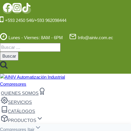
Saltar
al
contenido
+593 2450 546/+593 962098444
Lunes - Viernes: 8AM - 6PM
Info@ainiv.com.ec
Buscar:
QUIENES SOMOS
SERVICIOS
CATÁLOGOS
PRODUCTOS
Compresores Itair