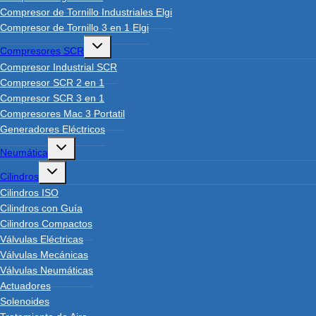
Compresor de Tornillo Industriales Elgi
Compresor de Tornillo 3 en 1 Elgi
Toggle
Compresores SCR
child
menu
Compresor Industrial SCR
Compresor SCR 2 en 1
Compresor SCR 3 en 1
Compresores Mac 3 Portatil
Generadores Eléctricos
Toggle
Neumática
child
menu
Toggle
Cilindros
child
menu
Cilindros ISO
Cilindros con Guía
Cilindros Compactos
Válvulas Eléctricas
Válvulas Mecánicas
Válvulas Neumáticas
Actuadores
Solenoides