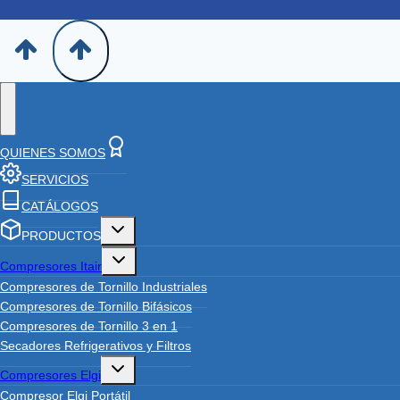
QUIENES SOMOS
SERVICIOS
CATÁLOGOS
Toggle
PRODUCTOS
child
menu
Toggle
Compresores Itair
child
menu
Compresores de Tornillo Industriales
Compresores de Tornillo Bifásicos
Compresores de Tornillo 3 en 1
Secadores Refrigerativos y Filtros
Toggle
Compresores Elgi
child
menu
Compresor Elgi Portátil