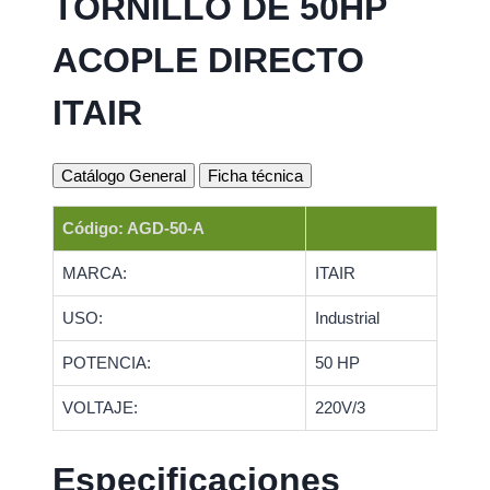
TORNILLO DE 50HP
ACOPLE DIRECTO
ITAIR
Catálogo General
Ficha técnica
Código: AGD-50-A
MARCA:
ITAIR
USO:
Industrial
POTENCIA:
50 HP
VOLTAJE:
220V/3
Especificaciones