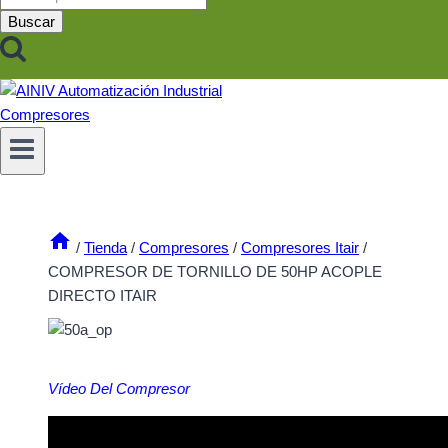
por:
Buscar
/
Tienda
/
Compresores
/
Compresores Itair
/
COMPRESOR DE TORNILLO DE 50HP ACOPLE
DIRECTO ITAIR
Vídeo Del Compresor