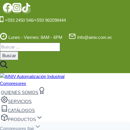
Saltar
al
contenido
+593 2450 546/+593 962098444
Lunes - Viernes: 8AM - 6PM
Info@ainiv.com.ec
Buscar:
QUIENES SOMOS
SERVICIOS
CATÁLOGOS
PRODUCTOS
Compresores Itair