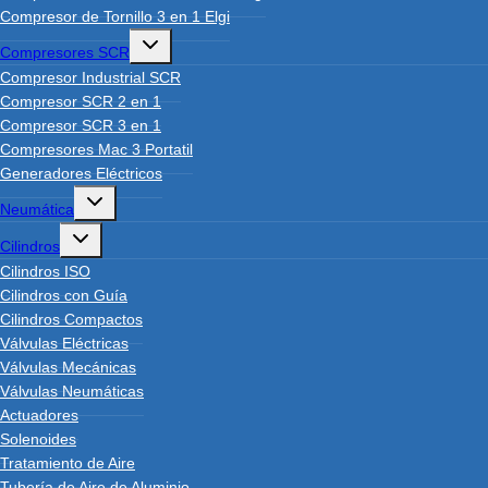
Compresor de Tornillo 3 en 1 Elgi
Toggle
Compresores SCR
child
menu
Compresor Industrial SCR
Compresor SCR 2 en 1
Compresor SCR 3 en 1
Compresores Mac 3 Portatil
Generadores Eléctricos
Toggle
Neumática
child
menu
Toggle
Cilindros
child
menu
Cilindros ISO
Cilindros con Guía
Cilindros Compactos
Válvulas Eléctricas
Válvulas Mecánicas
Válvulas Neumáticas
Actuadores
Solenoides
Tratamiento de Aire
Tubería de Aire de Aluminio