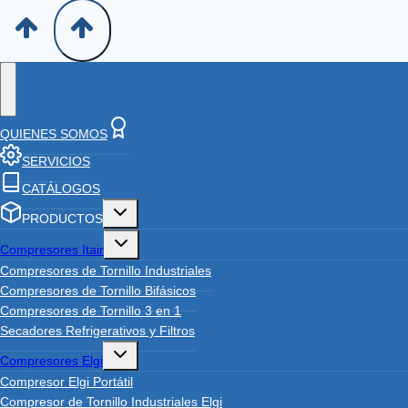
QUIENES SOMOS
SERVICIOS
CATÁLOGOS
Toggle
PRODUCTOS
child
menu
Toggle
Compresores Itair
child
menu
Compresores de Tornillo Industriales
Compresores de Tornillo Bifásicos
Compresores de Tornillo 3 en 1
Secadores Refrigerativos y Filtros
Toggle
Compresores Elgi
child
menu
Compresor Elgi Portátil
Compresor de Tornillo Industriales Elgi