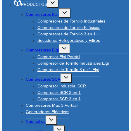
Toggle
PRODUCTOS
child
menu
Toggle
Compresores Itair
child
menu
Compresores de Tornillo Industriales
Compresores de Tornillo Bifásicos
Compresores de Tornillo 3 en 1
Secadores Refrigerativos y Filtros
Toggle
Compresores Elgi
child
menu
Compresor Elgi Portátil
Compresor de Tornillo Industriales Elgi
Compresor de Tornillo 3 en 1 Elgi
Toggle
Compresores SCR
child
menu
Compresor Industrial SCR
Compresor SCR 2 en 1
Compresor SCR 3 en 1
Compresores Mac 3 Portatil
Generadores Eléctricos
Toggle
Neumática
child
menu
Toggle