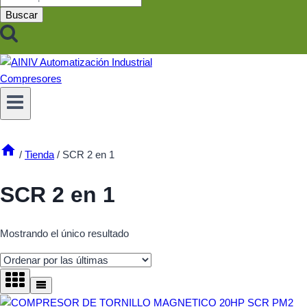
por:
Buscar
/
Tienda
/
SCR 2 en 1
SCR 2 en 1
Mostrando el único resultado