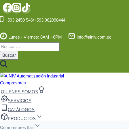
Saltar
al
contenido
+593 2450 546/+593 962098444
Lunes - Viernes: 8AM - 6PM
Info@ainiv.com.ec
Buscar:
QUIENES SOMOS
SERVICIOS
CATÁLOGOS
PRODUCTOS
Compresores Itair