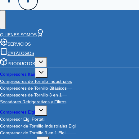
QUIENES SOMOS
SERVICIOS
CATÁLOGOS
Toggle
PRODUCTOS
child
menu
Toggle
Compresores Itair
child
menu
Compresores de Tornillo Industriales
Compresores de Tornillo Bifásicos
Compresores de Tornillo 3 en 1
Secadores Refrigerativos y Filtros
Toggle
Compresores Elgi
child
menu
Compresor Elgi Portátil
Compresor de Tornillo Industriales Elgi
Compresor de Tornillo 3 en 1 Elgi