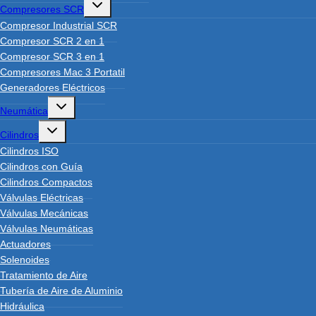
Toggle
Compresores SCR
child
menu
Compresor Industrial SCR
Compresor SCR 2 en 1
Compresor SCR 3 en 1
Compresores Mac 3 Portatil
Generadores Eléctricos
Toggle
Neumática
child
menu
Toggle
Cilindros
child
menu
Cilindros ISO
Cilindros con Guía
Cilindros Compactos
Válvulas Eléctricas
Válvulas Mecánicas
Válvulas Neumáticas
Actuadores
Solenoides
Tratamiento de Aire
Tubería de Aire de Aluminio
Hidráulica