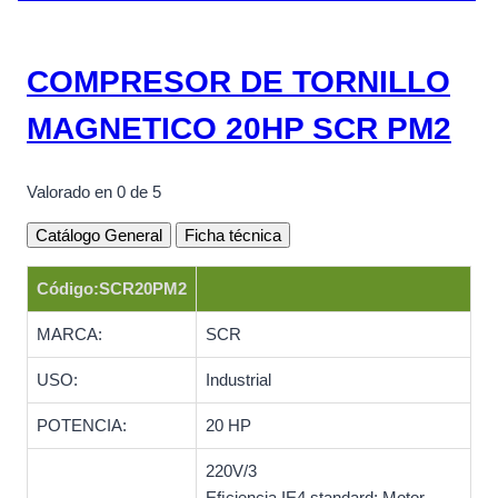
COMPRESOR DE TORNILLO
MAGNETICO 20HP SCR PM2
Valorado en
0
de 5
Catálogo General
Ficha técnica
Código:SCR20PM2
MARCA:
SCR
USO:
Industrial
POTENCIA:
20 HP
220V/3
Eﬁciencia IE4 standard; Motor